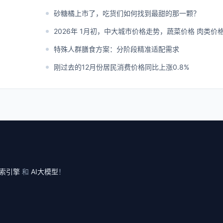
砂糖橘上市了，吃货们如何找到最甜的那一颗？
2026年 1月初，中大城市价格走势，蔬菜价格 肉类价
特殊人群膳食方案：分阶段精准适配需求
刚过去的12月份居民消费价格同比上涨0.8%
索引擎
和
AI大模型
！