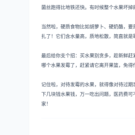
食
菌丝跑得比地铁还快。有时候整个水果坏掉
品
业
当然啦，硬质食物比如胡萝卜、硬奶酪，要
数
扎了！它们含水量高，质地松散，简直就是
据
库
最后给你支个招：买水果别贪多，趁新鲜赶
哪个水果发霉了，赶紧请它离开果篮，免得
记住啦，对待发霉的水果，就得像对待过期
下几块钱水果钱，万一吃出问题，医药费可
家！