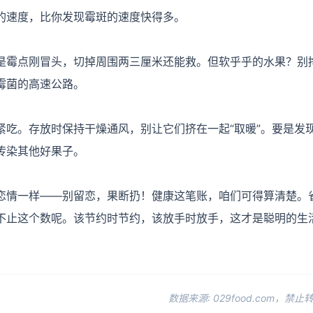
的速度，比你发现霉斑的速度快得多。
是霉点刚冒头，切掉周围两三厘米还能救。但软乎乎的水果？别
霉菌的高速公路。
紧吃。存放时保持干燥通风，别让它们挤在一起“取暖”。要是发
传染其他好果子。
恋情一样——别留恋，果断扔！健康这笔账，咱们可得算清楚。
不止这个数呢。该节约时节约，该放手时放手，这才是聪明的生
数据来源: 029food.com，禁止