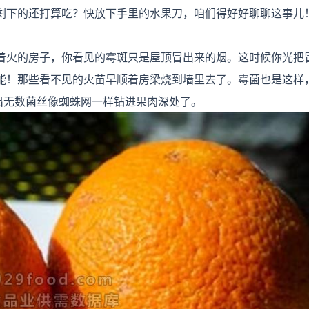
剩下的还打算吃？快放下手里的水果刀，咱们得好好聊聊这事儿
着火的房子，你看见的霉斑只是屋顶冒出来的烟。这时候你光把
能！那些看不见的火苗早顺着房梁烧到墙里去了。霉菌也是这样
出无数菌丝像蜘蛛网一样钻进果肉深处了。