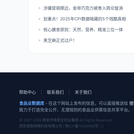
涉嫌营销擦边，金帝巧克力被卷入舆论旋涡
划重点！2025年CPI数据暗藏的5个残酷真相
核心膳食原则：天然、营养、精准三位一体
黑芝麻正式过户！
帮助中心
|
联系我们
|
关于我们
食品业数据库
- 在这个网站上发布的信息，可以直接推送给
搜
致力于打造完全公开、无潜规则的食品业供需信息共享平台。
© 2007-2026 西安市徐家庄创业集团 All Rights Reserved.
西安易数网络科技有限公司 [ 陕ICP备14009986号-1 ]