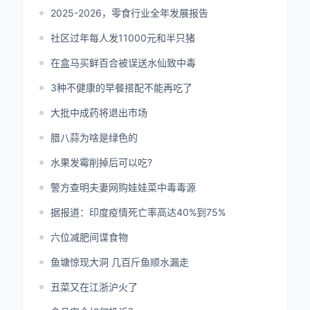
2025-2026，零食行业全年发展报告
社区过年每人发11000元和半只猪
在盒马买鲜百合被误送水仙致中毒
3种不健康的早餐搭配不能再吃了
大批中成药将退出市场
腊八蒜为啥是绿色的
水果发霉削掉后可以吃?
警方查明夫妻网购娃娃菜中毒毒源
据报道：印度疫情死亡率高达40%到75%
六位减肥间谍食物
鱼塘惊现大洞 几百斤鱼顺水漏走
丑菜又在江浙沪火了