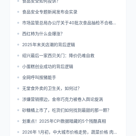
食品安全如何投诉？
食品安全专题新闻发布会实录
市场监管总局办公厅关于40批次食品抽检不合格情况的通报
西红柿为什么会爆涨？
2025年末关店潮的背后逻辑
绍兴最后一家西贝关门：降价仍难自救
小蛋糕创业成功的背后逻辑
全网呼叫按猪能手
无堂食外卖的卫生关，如何过？
涉嫌营销擦边，金帝巧克力被卷入舆论旋涡
砂糖橘上市了，吃货们如何找到最甜的那一颗？
划重点！2025年CPI数据暗藏的5个残酷真相
2026年 1月初，中大城市价格走势，蔬菜价格 肉类价格