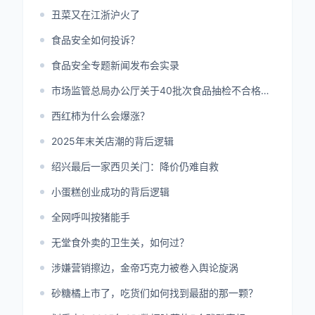
丑菜又在江浙沪火了
食品安全如何投诉？
食品安全专题新闻发布会实录
市场监管总局办公厅关于40批次食品抽检不合格情况的通报
西红柿为什么会爆涨？
2025年末关店潮的背后逻辑
绍兴最后一家西贝关门：降价仍难自救
小蛋糕创业成功的背后逻辑
全网呼叫按猪能手
无堂食外卖的卫生关，如何过？
涉嫌营销擦边，金帝巧克力被卷入舆论旋涡
砂糖橘上市了，吃货们如何找到最甜的那一颗？