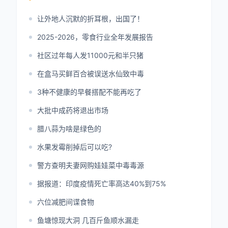
让外地人沉默的折耳根，出国了！
2025-2026，零食行业全年发展报告
社区过年每人发11000元和半只猪
在盒马买鲜百合被误送水仙致中毒
3种不健康的早餐搭配不能再吃了
大批中成药将退出市场
腊八蒜为啥是绿色的
水果发霉削掉后可以吃?
警方查明夫妻网购娃娃菜中毒毒源
据报道：印度疫情死亡率高达40%到75%
六位减肥间谍食物
鱼塘惊现大洞 几百斤鱼顺水漏走